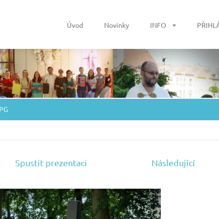
Úvod
Novinky
INFO
PŘIHL
JPG
Spustit prezentaci
Následující