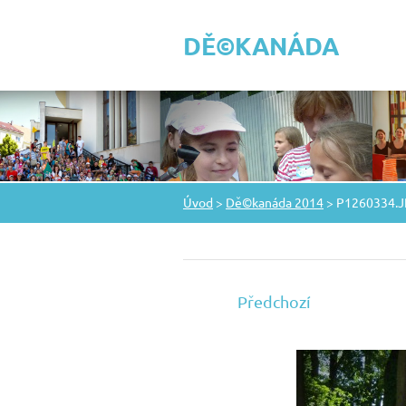
DĚ©KANÁDA
Úvod
>
Dě©kanáda 2014
>
P1260334.
Předchozí