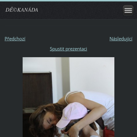
DĚ©KANÁDA
Předchozí
Následující
Spustit prezentaci