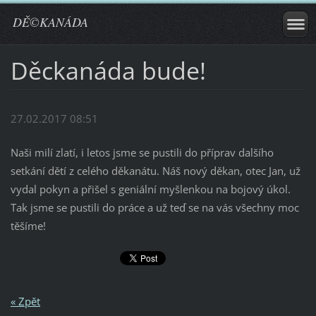
DĚ©KANÁDA
Děckanáda bude!
27.02.2017 08:51
Naši milí zlatí, i letos jsme se pustili do příprav dalšího
setkání dětí z celého děkanátu. Náš nový děkan, otec Jan, už
vydal pokyn a přišel s geniální myšlenkou na bojový úkol.
Tak jsme se pustili do práce a už teď se na vás všechny moc
těšíme!
« Zpět