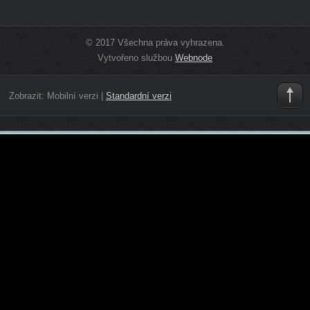
© 2017 Všechna práva vyhrazena.
Vytvořeno službou
Webnode
Zobrazit:
Mobilní verzi
|
Standardní verzi