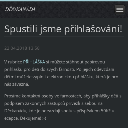
DĚ©KANÁDA
Spustili jsme přihlašování!
22.04.2018 13:58
V rubrice
PŘIHLÁŠKA
si můžete stáhnout papírovou
přihlášku pro děti do svých farností. Po jejich odevzdání
dětmi můžete vyplnit elektronickou přihlášku, která je pro
nás závazná.
Prosíme kontaktní osoby ve farnostech, aby přihlášky dětí s
podpisem zákonných zástupců přivezli s sebou na
Děckanádu, kde je odevzdají spolu s příspěvkem 50Kč u
ecepce. Děkujeme! :-)